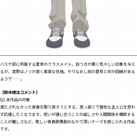
バスケ部に所属する夏希のクラスメイト。目つきが悪く荒々しい印象を与え
るが、実際はノリが良く素直な性格。やりなおし前の夏希と何か因縁がある
CONTENTS
ようで……。
TOPICS
【鈴木崚汰コメント】
Q1.本作品の印象
アニメ最新情報
満たされなかった青春を取り戻そうとする、真っ直ぐで健気な主人公を思わ
MOVIE
ず応援したくなります。想いが通じ合うことの嬉しさや人間関係を構築する
ことの難しさなど、眩しい青春群像劇のなかで深いテーマを感じられる作品
ムービー
です。