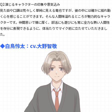
INTRODUCTION
Q2.演じるキャラクターの印象や意気込み
イントロダクション
見た目や口調は荒々しく単純に見える竜也ですが、彼の中には確かに揺れ動
く心を感じることができます。そんな人間味溢れるところが魅力的なキャラ
STORY
クターです。仲間思いで情に厚く、部活にも遊びにも常に全力な熱い人間性
ストーリー
を存分に表現できるように、体当たりでマイク前に立たせていただきまし
た。
CHARACTER
登場キャラクター
◆白鳥怜太：cv.大野智敬
MUSIC
主題歌
Blu-ray
パッケージ情報
STAFF&CAST
スタッフ&キャスト
BOOKS