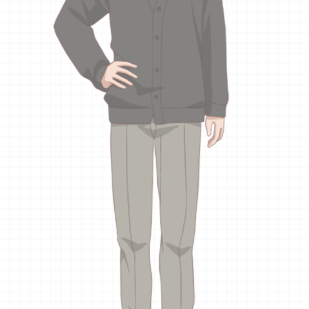
原作
@haibara_anime