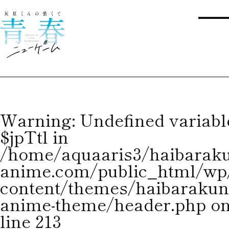
Warning
: Undefined variabl
$jpTtl in
/home/aquaaris3/haibaraku
anime.com/public_html/wp
content/themes/haibarakun
anime-theme/header.php
o
CONTENTS
line
213