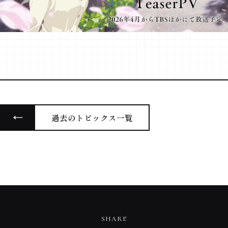
Blu-ray
パッケージ情報
STAFF&CAST
スタッフ&キャスト
BOOKS
原作
過去のトピックス一覧
@haibara_anime
SHARE