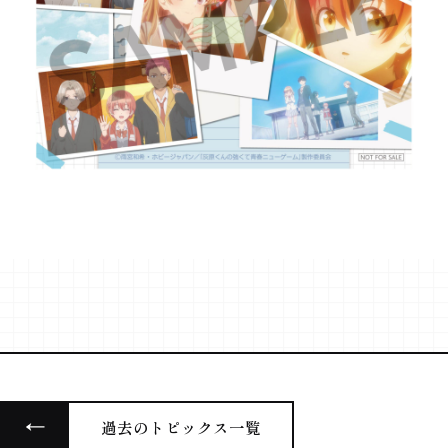
MUSIC
主題歌
Blu-ray
パッケージ情報
STAFF&CAST
スタッフ&キャスト
BOOKS
原作
@haibara_anime
過去のトピックス一覧