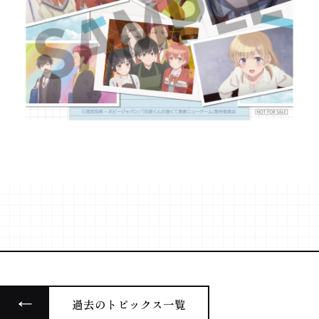
MUSIC
主題歌
Blu-ray
パッケージ情報
STAFF&CAST
スタッフ&キャスト
BOOKS
原作
@haibara_anime
過去のトピックス一覧