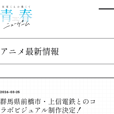
アニメ最新情報
CONTENTS
TOPICS
アニメ最新情報
MOVIE
2026-03-25
ムービー
群馬県前橋市・上信電鉄とのコ
INTRODUCTION
ラボビジュアル制作決定！
イントロダクション