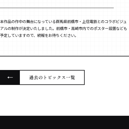
STORY
ストーリー
本作品の作中の舞台になっている群馬県前橋市・上信電鉄とのコラボビジュ
CHARACTER
アルの制作が決定いたしました。前橋市・高崎市内でのポスター設置なども
予定していますので、続報をお待ちください。
登場キャラクター
MUSIC
主題歌
Blu-ray
過去のトピックス一覧
パッケージ情報
STAFF&CAST
スタッフ&キャスト
BOOKS
原作